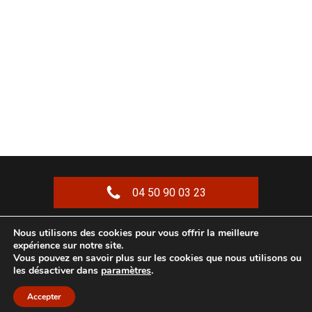
04 50 90 03 23
Nous utilisons des cookies pour vous offrir la meilleure
Copyright © 2023 |
Serrurier Chamonix
| Mentions
expérience sur notre site.
Vous pouvez en savoir plus sur les cookies que nous utilisons ou
légales
les désactiver dans
paramètres
.
Accepter